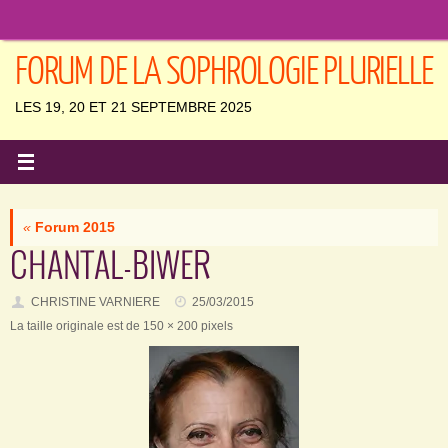
Passer
au
contenu
FORUM DE LA SOPHROLOGIE PLURIELLE
LES 19, 20 ET 21 SEPTEMBRE 2025
«
Forum 2015
CHANTAL-BIWER
CHRISTINE VARNIERE
25/03/2015
La taille originale est de
150 × 200
pixels