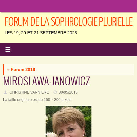
Passer
au
contenu
FORUM DE LA SOPHROLOGIE PLURIELLE
LES 19, 20 ET 21 SEPTEMBRE 2025
«
Forum 2018
MIROSLAWA-JANOWICZ
CHRISTINE VARNIERE
30/05/2018
La taille originale est de
150 × 200
pixels