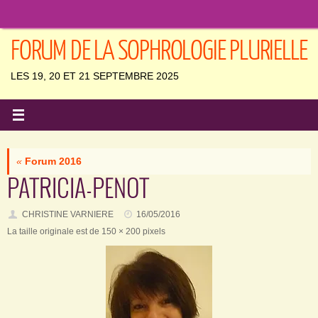
Passer
au
contenu
FORUM DE LA SOPHROLOGIE PLURIELLE
LES 19, 20 ET 21 SEPTEMBRE 2025
«
Forum 2016
PATRICIA-PENOT
CHRISTINE VARNIERE
16/05/2016
La taille originale est de
150 × 200
pixels